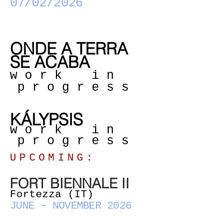
07/02/2026
ONDE A TERRA
SE ACABA
w o r k i n
p r o g r e s s
K​ÁLYPSIS
w o r k i n
p r o g r e s s
UPCOMING:
FORT BIENNALE II
Fortezza (IT)
JUNE – NOVEMBER 2026